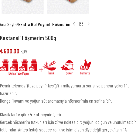
Ana Sayfa
Ekstra Bol Peynirli Höşmerim
Kestaneli Höşmerim 500g
₺
500,00
KDV
Peynir telemesi (taze peynir keşiği), irmik, yumurta sarısı ve pancar şekeri ile
hazırlanır.
Dengeli kıvamı ve yoğun süt aromasıyla höşmerimin en saf halidir.
Klasik tarife göre
4 kat peynir
içerir.
Gerçek höşmerim tutkunları için zirve noktasıdır; yoğun, dolgun ve unutulmaz bir
tat bırakır. Antep fıstığı sadece renk ve isim olsun diye değil gerçek 1.sınıf A