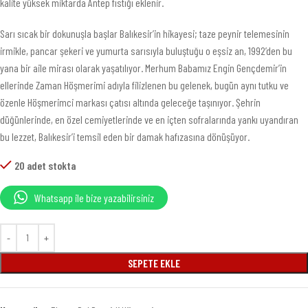
kalite yüksek miktarda Antep fıstığı eklenir.
Sarı sıcak bir dokunuşla başlar Balıkesir’in hikayesi; taze peynir telemesinin
irmikle, pancar şekeri ve yumurta sarısıyla buluştuğu o eşsiz an, 1992’den bu
yana bir aile mirası olarak yaşatılıyor. Merhum Babamız Engin Gençdemir’in
ellerinde Zaman Höşmerimi adıyla filizlenen bu gelenek, bugün aynı tutku ve
özenle Höşmerimci markası çatısı altında geleceğe taşınıyor. Şehrin
düğünlerinde, en özel cemiyetlerinde ve en içten sofralarında yankı uyandıran
bu lezzet, Balıkesir’i temsil eden bir damak hafızasına dönüşüyor.
20 adet stokta
Whatsapp ile bize yazabilirsiniz
SEPETE EKLE