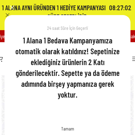
1 ALANA AYNI ÜRÜNDEN 1 HEDİYE KAMPANYASI
08:27:02
SÜRE GEÇERLİDİR.
24 saat Süre İçin Geçerli
n cömert höşmerimcisi
1 alana 1 hediye kampanyamızı kaçırmamak için bizi 
1 Alana 1 Bedava Kampanyamıza
otomatik olarak katıldınız! Sepetinize
₺
0,00
eklediğiniz ürünlerin 2 Katı
gönderilecektir. Sepette ya da ödeme
adımında birşey yapmanıza gerek
yoktur.
Sepetinize eklediğiniz her ürünün aynısından bir adet de biz
göndereceğiz.
Tamam