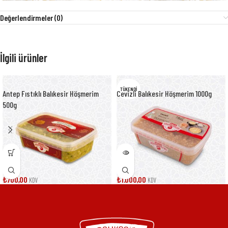
Değerlendirmeler (0)
İlgili ürünler
TÜKENDI
Antep Fıstıklı Balıkesir Höşmerim
Cevizli Balıkesir Höşmerim 1000g
500g
₺
700,00
₺
1.000,00
KDV
KDV