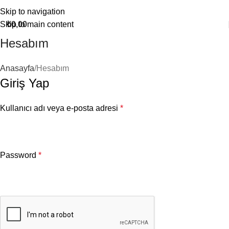
Türkiye'nin en cömert höşmerimcisi
1 alana 1 hediye kampanyamızı kaçı
Skip to navigation
Skip to main content
₺
0,00
Hesabım
Anasayfa
Hesabım
Giriş Yap
Kullanıcı adı veya e-posta adresi
*
Password
*