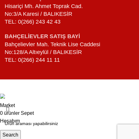
Hisariçi Mh. Ahmet Toprak Cad.
No:3/A Karesi / BALIKESİR
TEL: 0(266) 243 42 43
BAHÇELİEVLER SATIŞ BAYİ
Bahçelievler Mah. Teknik Lise Caddesi
No:128/A Altıeylül / BALIKESİR
TEL: 0(266) 244 11 11
Höşmerimcim
2026
Market
0
ürünler
Sepet
Hesabım
Search