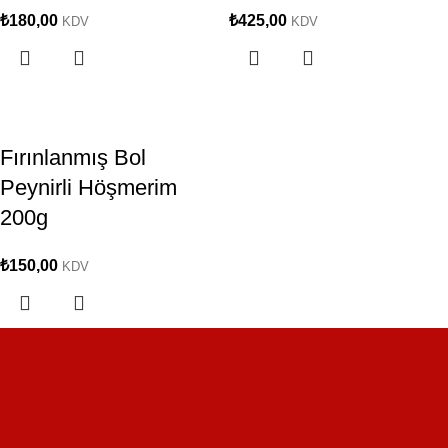
₺
180,00
₺
425,00
KDV
KDV
Fırınlanmış Bol
Peynirli Höşmerim
200g
₺
150,00
KDV