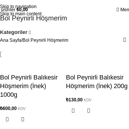
ak için bizi takip edin
1500 ₺ ve üzeri ücretsiz kargo
Zaman Höş
Skip to navigation
0
ürünler
₺
0,00
Men
Skip to main content
Bol Peynirli Höşmerim
Kategoriler
Ana Sayfa
Bol Peynirli Höşmerim
Bol Peynirli Balıkesir
Bol Peynirli Balıkesir
Höşmerim (İnek)
Höşmerim (İnek) 200g
1000g
₺
130,00
KDV
₺
600,00
KDV