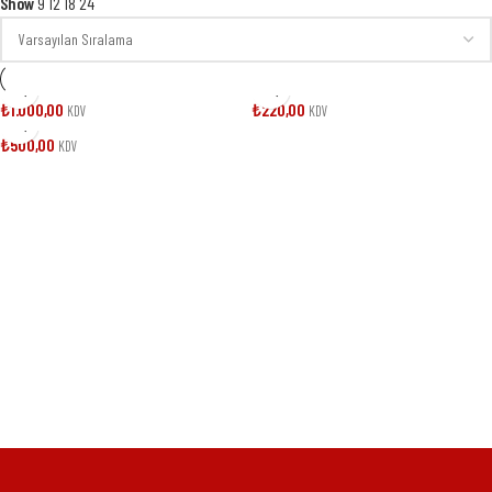
Show
9
12
18
24
₺
1.000,00
₺
220,00
KDV
KDV
TÜKENDI
Damla Sakızlı Höşmerim 1000g
Damla Sakızlı Höşmerim 200 g
₺
500,00
KDV
Damla Sakızlı Höşmerim 500g