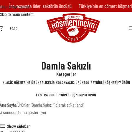
İnovasyonda lider, sektörün öncüsü
Türkiye'nin en cömert höşmerim
Skip to navigation
Skip to main content
₺
0,00
Damla Sakızlı
Kategoriler
KLASIK HÖŞMERIM
3 ÜRÜN
BALIKESIR KOLONYASI
12 ÜRÜN
BOL PEYNIRLI HÖŞMERIM
7 ÜRÜN
EKSTRA BOL PEYNIRLI HÖŞMERIM
18 ÜRÜN
Ana Sayfa
Ürünler “Damla Sakızlı” olarak etiketlendi
3 sonucun tümü gösteriliyor
Show sidebar