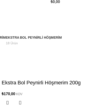
₺
0,00
RIM
EKSTRA BOL PEYNIRLI HÖŞMERIM
18 Ürün
Ekstra Bol Peynirli Höşmerim 200g
₺
170,00
KDV