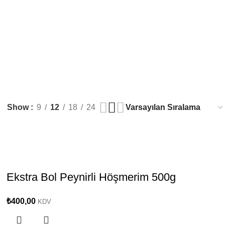
Show
9
12
18
24
Ekstra Bol Peynirli Höşmerim 500g
₺
400,00
KDV