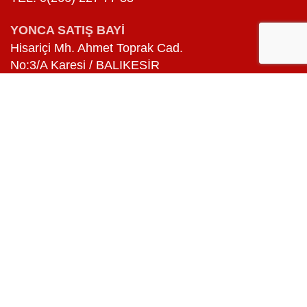
YONCA SATIŞ BAYİ
Hisariçi Mh. Ahmet Toprak Cad.
No:3/A Karesi / BALIKESİR
TEL: 0(266) 243 42 43
BAHÇELİEVLER SATIŞ BAYİ
Bahçelievler Mah. Teknik Lise Caddesi
No:128/A Altıeylül / BALIKESİR
TEL: 0(266) 244 11 11