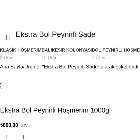
Ekstra Bol Peynirli Sade
KLASIK HÖŞMERIM
BALIKESIR KOLONYASI
BOL PEYNIRLI HÖŞME
3 Ürün
12 Ürün
7 Ürün
Ana Sayfa
Ürünler “Ekstra Bol Peynirli Sade” olarak etiketlendi
Ekstra Bol Peynirli Höşmerim 1000g
₺
800,00
KDV