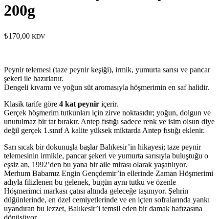
200g
₺
170,00
KDV
Peynir telemesi (taze peynir keşiği), irmik, yumurta sarısı ve pancar
şekeri ile hazırlanır.
Dengeli kıvamı ve yoğun süt aromasıyla höşmerimin en saf halidir.
Klasik tarife göre
4 kat peynir
içerir.
Gerçek höşmerim tutkunları için zirve noktasıdır; yoğun, dolgun ve
unutulmaz bir tat bırakır. Antep fıstığı sadece renk ve isim olsun diye
değil gerçek 1.sınıf A kalite yüksek miktarda Antep fıstığı eklenir.
Sarı sıcak bir dokunuşla başlar Balıkesir’in hikayesi; taze peynir
telemesinin irmikle, pancar şekeri ve yumurta sarısıyla buluştuğu o
eşsiz an, 1992’den bu yana bir aile mirası olarak yaşatılıyor.
Merhum Babamız Engin Gençdemir’in ellerinde Zaman Höşmerimi
adıyla filizlenen bu gelenek, bugün aynı tutku ve özenle
Höşmerimci markası çatısı altında geleceğe taşınıyor. Şehrin
düğünlerinde, en özel cemiyetlerinde ve en içten sofralarında yankı
uyandıran bu lezzet, Balıkesir’i temsil eden bir damak hafızasına
dönüşüyor.