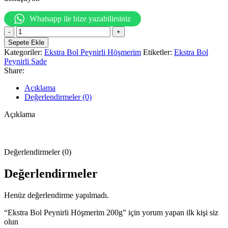
Whatsapp ile bize yazabilirsiniz
Ekstra
Bol
Sepete Ekle
Peynirli
Kategoriler:
Ekstra Bol Peynirli Höşmerim
Etiketler:
Ekstra Bol
Höşmerim
Peynirli Sade
200g
Share:
adet
Açıklama
Değerlendirmeler (0)
Açıklama
Değerlendirmeler (0)
Değerlendirmeler
Henüz değerlendirme yapılmadı.
“Ekstra Bol Peynirli Höşmerim 200g” için yorum yapan ilk kişi siz
olun