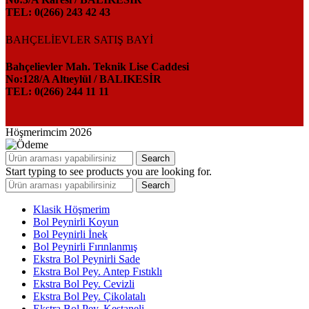
TEL: 0(266) 243 42 43
BAHÇELİEVLER SATIŞ BAYİ
Bahçelievler Mah. Teknik Lise Caddesi
No:128/A Altıeylül / BALIKESİR
TEL: 0(266) 244 11 11
Höşmerimcim
2026
Search
Start typing to see products you are looking for.
Search
Klasik Höşmerim
Bol Peynirli Koyun
Bol Peynirli İnek
Bol Peynirli Fırınlanmış
Ekstra Bol Peynirli Sade
Ekstra Bol Pey. Antep Fıstıklı
Ekstra Bol Pey. Cevizli
Ekstra Bol Pey. Çikolatalı
Ekstra Bol Pey. Kestaneli