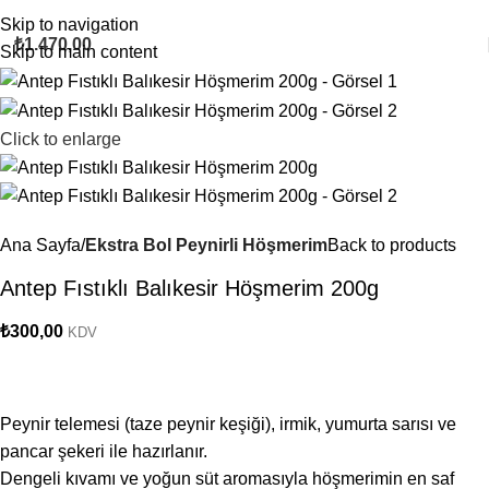
retsiz kargo
Zaman Höşmerimcim Zamanı
34 Yaşındayız!
1500 ₺
Skip to navigation
₺
1.470,00
Skip to main content
Click to enlarge
Ana Sayfa
Ekstra Bol Peynirli Höşmerim
Back to products
Antep Fıstıklı Balıkesir Höşmerim 200g
₺
300,00
KDV
Peynir telemesi (taze peynir keşiği), irmik, yumurta sarısı ve
pancar şekeri ile hazırlanır.
Dengeli kıvamı ve yoğun süt aromasıyla höşmerimin en saf