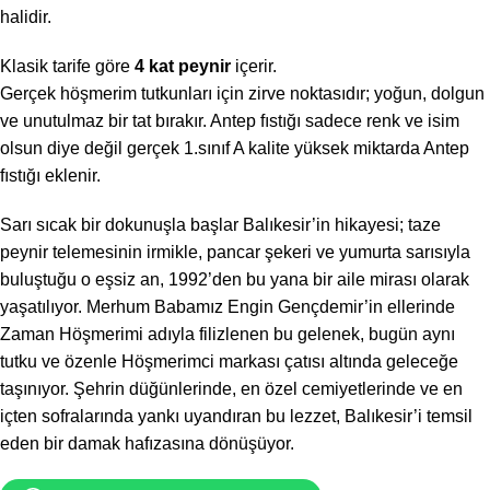
halidir.
Klasik tarife göre
4 kat peynir
içerir.
Gerçek höşmerim tutkunları için zirve noktasıdır; yoğun, dolgun
ve unutulmaz bir tat bırakır. Antep fıstığı sadece renk ve isim
olsun diye değil gerçek 1.sınıf A kalite yüksek miktarda Antep
fıstığı eklenir.
Sarı sıcak bir dokunuşla başlar Balıkesir’in hikayesi; taze
peynir telemesinin irmikle, pancar şekeri ve yumurta sarısıyla
buluştuğu o eşsiz an, 1992’den bu yana bir aile mirası olarak
yaşatılıyor. Merhum Babamız Engin Gençdemir’in ellerinde
Zaman Höşmerimi adıyla filizlenen bu gelenek, bugün aynı
tutku ve özenle Höşmerimci markası çatısı altında geleceğe
taşınıyor. Şehrin düğünlerinde, en özel cemiyetlerinde ve en
içten sofralarında yankı uyandıran bu lezzet, Balıkesir’i temsil
eden bir damak hafızasına dönüşüyor.