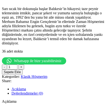
Sarı sıcak bir dokunuşla başlar Balıkesir’in hikayesi; taze peynir
telemesinin irmikle, pancar şekeri ve yumurta sarısıyla buluştuğu o
eşsiz an, 1992’den bu yana bir aile mirası olarak yaşatılıyor.
Merhum Babamız Engin Gençdemir’in ellerinde Zaman Höşmerimi
adıyla filizlenen bu gelenek, bugün aynı tutku ve özenle
Höşmerimci markası çatısı altında geleceğe taşınıyor. Şehrin
düğünlerinde, en özel cemiyetlerinde ve en içten sofralarında yankı
uyandıran bu lezzet, Balıkesir’i temsil eden bir damak hafızasına
dönüşüyor.
36 adet stokta
Whatsapp ile bize yazabilirsiniz
Balıkesir
Höşmerim
Sepete Ekle
Klasik
Kategoriler:
Klasik Höşmerim
200g
Share:
adet
Açıklama
Değerlendirmeler (0)
Açıklama