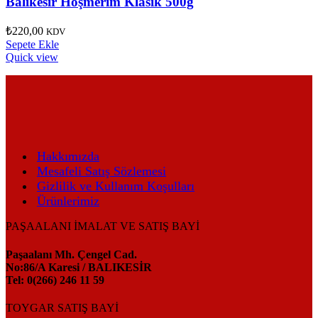
Balıkesir Höşmerim Klasik 500g
₺
220,00
KDV
Sepete Ekle
Quick view
Hakkımızda
Mesafeli Satış Sözlemesi
Gizlilik ve Kullanım Koşulları
Ürünlerimiz
PAŞAALANI İMALAT VE SATIŞ BAYİ
Paşaalanı Mh. Çengel Cad.
No:86/A Karesi / BALIKESİR
Tel: 0(266) 246 11 59
TOYGAR SATIŞ BAYİ